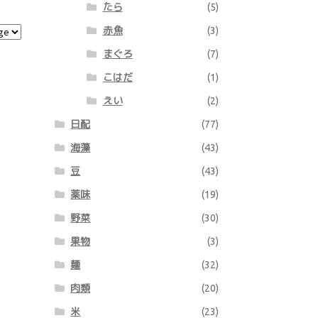
たら
(5)
赤魚
(3)
まぐろ
(7)
こはだ
(1)
えい
(2)
日配
(77)
海藻
(43)
豆
(43)
薬味
(19)
野菜
(30)
果物
(3)
麺
(32)
肉類
(20)
米
(23)