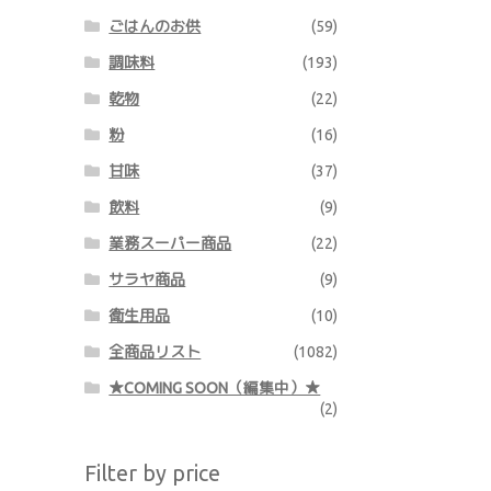
ごはんのお供
(59)
調味料
(193)
乾物
(22)
粉
(16)
甘味
(37)
飲料
(9)
業務スーパー商品
(22)
サラヤ商品
(9)
衛生用品
(10)
全商品リスト
(1082)
★COMING SOON（編集中）★
(2)
Filter by price