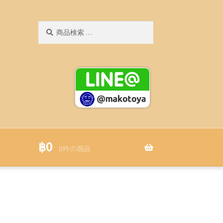
検
検
索
索
結
果:
฿
0
0件の商品