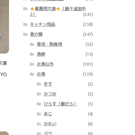
業務用大袋
（続々追加中
♪）
(241)
キッチン用品
(258)
魚介類
(247)
寿司・刺身用
(53)
魚卵
(15)
京漬
お魚以外
(101)
KYO
お魚
(129)
きす
(2)
かつお
(3)
ひらす（銀だら）
(1)
あじ
(4)
かれい
(6)
ぶり
(6)