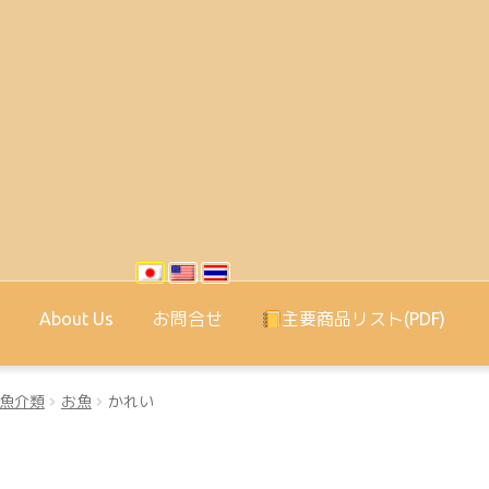
t
About Us
お問合せ
主要商品リスト(PDF)
魚介類
お魚
かれい