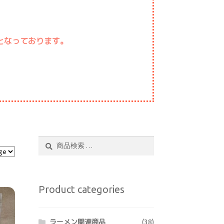
となっております。
検
検
索
索
結
果:
Product categories
ラーメン関連商品
(38)