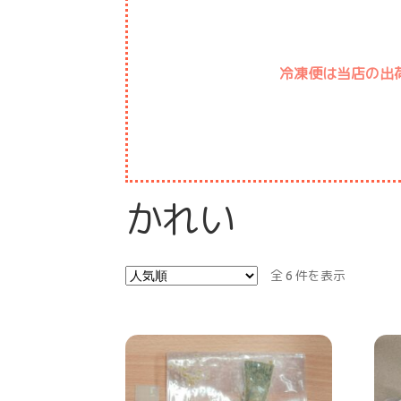
冷凍便は当店の出
かれい
全 6 件を表示