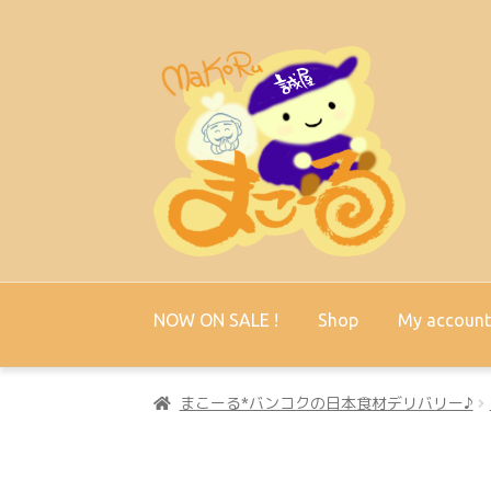
ナ
コ
ビ
ン
ゲ
テ
ー
ン
シ
ツ
ョ
へ
ン
ス
へ
キ
ス
ッ
キ
プ
NOW ON SALE !
Shop
My accoun
ッ
プ
まこーる*バンコクの日本食材デリバリー♪