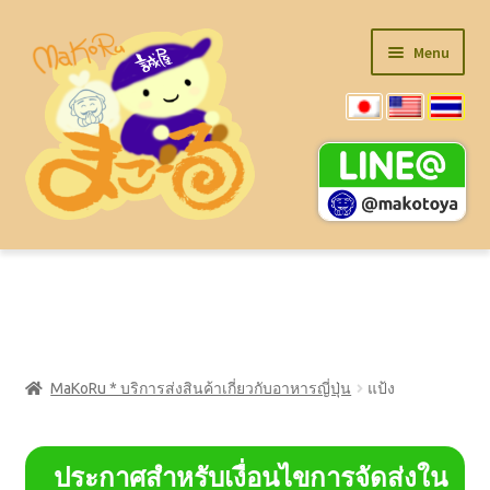
Skip
Skip
Menu
to
to
navigation
content
รายการสินค้า (PDF)
สินค้าสำหรับทำราเมน
MaKoRu * บริการส่งสินค้าเกี่ยวกับอาหารญี่ปุ่น
แป้ง
Expand
★สินค้าจำนวนมาก★
child
menu
Expand
ของใช้ในครัว
ประกาศสำหรับเงื่อนไขการจัดส่งใน
child