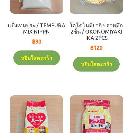
แป้งเทมปุระ / TEMPURA
โอโคโนมิยากิ ปลาหมึก
MIX NIPPN
2ชิ้น / OKONOMIYAKI
IKA 2PCS
฿
90
฿
120
หยิบใส่ตะกร้า
หยิบใส่ตะกร้า