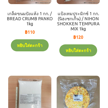
เกล็ดขนมปังแห้ง 1 กก. /
แป้งเทมปุระมิกซ์ 1 กก.
BREAD CRUMB PANKO
(นิฮงชกเก็น) / NIHON
1kg
SHOKKEN TEMPURA
MIX 1kg
฿
110
฿
120
หยิบใส่ตะกร้า
หยิบใส่ตะกร้า