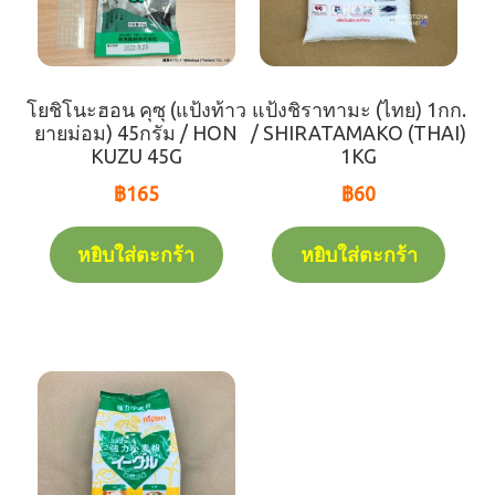
โยชิโนะฮอน คุซุ (แป้งท้าว
แป้งชิราทามะ (ไทย) 1กก.
ยายม่อม) 45กรัม / HON
/ SHIRATAMAKO (THAI)
KUZU 45G
1KG
฿
165
฿
60
หยิบใส่ตะกร้า
หยิบใส่ตะกร้า