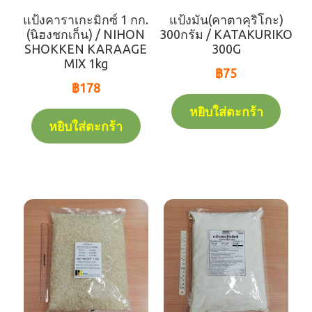
แป้งคาราเกะมิกซ์ 1 กก.
แป้งมัน(คาตาคุริโกะ)
(นิฮงชกเก็น) / NIHON
300กรัม / KATAKURIKO
SHOKKEN KARAAGE
300G
MIX 1kg
฿
75
฿
178
หยิบใส่ตะกร้า
หยิบใส่ตะกร้า