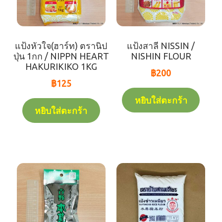
แป้งหัวใจ(ฮาร์ท) ตรานิป
แป้งสาลี NISSIN /
ปุ่น 1กก / NIPPN HEART
NISHIN FLOUR
HAKURIKIKO 1KG
฿
200
฿
125
หยิบใส่ตะกร้า
หยิบใส่ตะกร้า