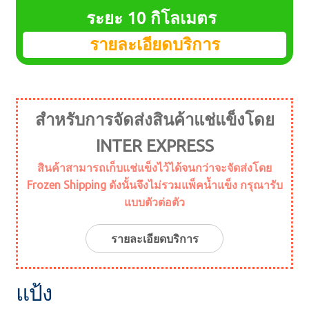
menu
Expand
ระยะ 10 กิโลเมตร
อาหารทะเล
child
รายละเอียดบริการ
menu
Expand
อาหารประจำวัน
child
menu
Expand
พืชทะเล
child
สำหรับการจัดส่งสินค้าแช่แข็งโดย
menu
Expand
เครื่องปรุงรส
child
INTER EXPRESS
menu
Expand
เนื้อ
สินค้าสามารถเก็บแช่แข็งไว้ได้จนกว่าจะจัดส่งโดย
child
Frozen Shipping ดังนั้นจึงไม่รวมแพ็คน้ำแข็ง กรุณารับ
menu
Expand
ถั่วเหลือง
แบบตัวต่อตัว
child
menu
ท็อปปิ้ง
รายละเอียดบริการ
แป้ง
แป้ง
ข้าว