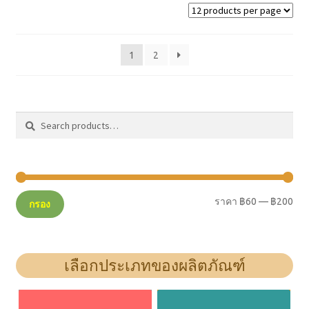
1
2
ค้นหา
ค้นหา:
ราคา
฿60
—
฿200
กรอง
เลือกประเภทของผลิตภัณฑ์