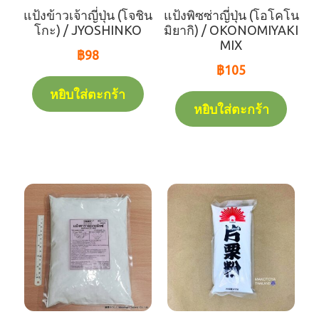
แป้งข้าวเจ้าญี่ปุ่น (โจชิน
แป้งพิซซ่าญี่ปุ่น (โอโคโน
รายการสินค้าหมด(-人-)
โกะ) / JYOSHINKO
มิยากิ) / OKONOMIYAKI
MIX
฿
98
coming soon
฿
105
หยิบใส่ตะกร้า
หยิบใส่ตะกร้า