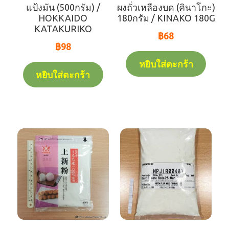
แป้งมัน (500กรัม) /
ผงถั่วเหลืองบด (คินาโกะ)
☆สินค้าขายโดยน้ำหนัก
HOKKAIDO
180กรัม / KINAKO 180G
KATAKURIKO
฿
68
☆สินค้าทั้งหมด
฿
98
หยิบใส่ตะกร้า
☆เรียงตาม【สินค้าแช่แข็ง】
หยิบใส่ตะกร้า
☆เรียงตาม【สินค้าแช่เย็น】
☆เรียงตาม【สินค้าแห้ง】
☆สินต้าสามารถส่งโดยการจัดส่งสินค้าแห้ง（สำหรับ
ลูกค้าที่อยู่ไกลจากร้านมากกว่า 10 กม)
★การคิดต่อ
★เว็บไซต์ทางการ