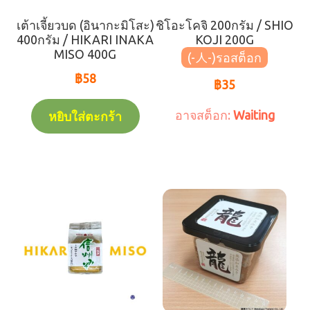
☆สินค้าแนะนำ
เต้าเจี้ยวบด (อินากะมิโสะ)
ชิโอะโคจิ 200กรัม / SHIO
400กรัม / HIKARI INAKA
KOJI 200G
MISO 400G
☆สินค้าขายโดยน้ำหนัก
(-人-)
฿
58
฿
35
☆สินค้าทั้งหมด
Waiting
หยิบใส่ตะกร้า
☆เรียงตาม【สินค้าแช่แข็ง】
☆เรียงตาม【สินค้าแช่เย็น】
☆เรียงตาม【สินค้าแห้ง】
☆สินต้าสามารถส่งโดยการจัดส่งสินค้าแห้ง（สำหรับ
ลูกค้าที่อยู่ไกลจากร้านมากกว่า 10 กม)
★การคิดต่อ