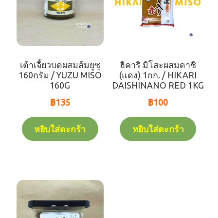
เต้าเจี้ยวบดผสมส้มยูซุ
ฮิคาริ มิโสะผสมดาชิ
160กรัม / YUZU MISO
(แดง) 1กก. / HIKARI
160G
DAISHINANO RED 1KG
฿
135
฿
100
หยิบใส่ตะกร้า
หยิบใส่ตะกร้า