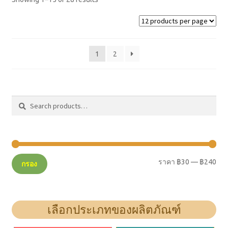
1
2
ค้นหา
ค้นหา:
ราคา
฿30
—
฿240
กรอง
เลือกประเภทของผลิตภัณฑ์