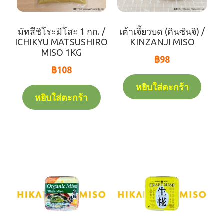
มัทสึชิโระมิโสะ 1 กก. /
เต้าเจี้ยวบด (คินซันจิ) /
ICHIKYU MATSUSHIRO
KINZANJI MISO
MISO 1KG
฿
98
฿
108
หยิบใส่ตะกร้า
หยิบใส่ตะกร้า