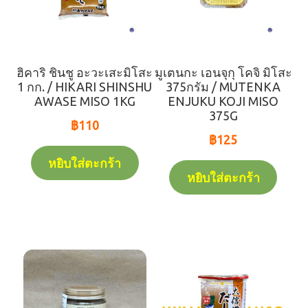
ฮิคาริ ชินชู อะวะเสะมิโสะ
มูเตนกะ เอนจุกุ โคจิ มิโสะ
1 กก. / HIKARI SHINSHU
375กรัม / MUTENKA
AWASE MISO 1KG
ENJUKU KOJI MISO
375G
฿
110
฿
125
หยิบใส่ตะกร้า
หยิบใส่ตะกร้า