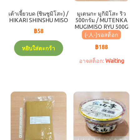
★เว็บไซต์ทางการ
เต้าเจี้ยวบด (ชินชูมิโสะ) /
มูเตนกะ มูกิมิโสะ ริว
HIKARI SHINSHU MISO
500กรัม / MUTENKA
รายการสินค้าหมด(-人-)
MUGIMISO RYU 500G
฿
58
(-人-)
coming soon
฿
188
หยิบใส่ตะกร้า
Waiting