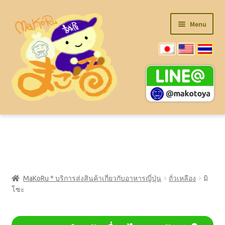
Skip
Skip
Menu
to
to
navigation
content
รายการสินค้า (PDF)
สินค้าสำหรับทำราเมน
MaKoRu * บริการส่งสินค้าเกี่ยวกับอาหารญี่ปุ่น
ถั่วเหลือง
มิ
Expand
★สินค้าจำนวนมาก★
โซะ
child
menu
Expand
ของใช้ในครัว
child