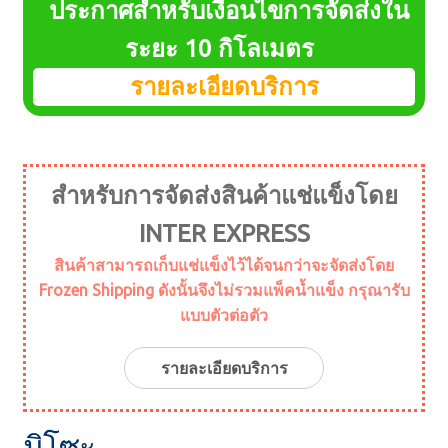
ประกาศสำหรับเงื่อนไขการจัดส่งใน
menu
Expand
อาหารทะเล
child
ระยะ 10 กิโลเมตร
menu
Expand
อาหารประจำวัน
รายละเอียดบริการ
child
menu
Expand
พืชทะเล
child
menu
Expand
เครื่องปรุงรส
สำหรับการจัดส่งสินค้าแช่แข็งโดย
child
menu
INTER EXPRESS
Expand
เนื้อ
child
สินค้าสามารถเก็บแช่แข็งไว้ได้จนกว่าจะจัดส่งโดย
menu
Expand
ถั่วเหลือง
Frozen Shipping ดังนั้นจึงไม่รวมแพ็คน้ำแข็ง กรุณารับ
child
แบบตัวต่อตัว
menu
มิโซะ
รายละเอียดบริการ
ท็อปปิ้ง
มิโซะ
แป้ง